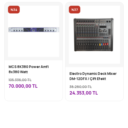
%34
%37
MCS 8K380 Power Amfi
8x380 Watt
Electro Dynamic Deck Mixer
DM-12DFX / Çift Efekt
105.336,00 TL
70.000,00
TL
38.280,00 TL
24.353,00
TL