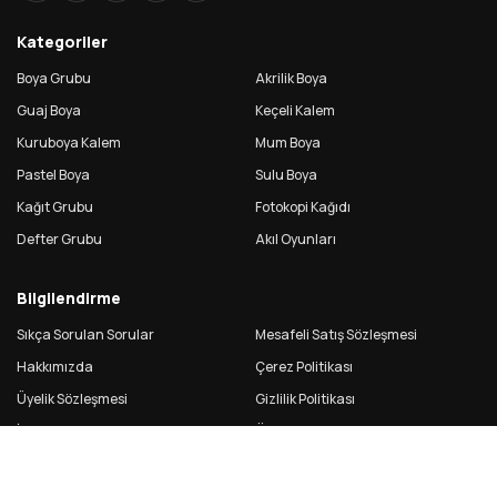
Kategoriler
Boya Grubu
Akrilik Boya
Guaj Boya
Keçeli Kalem
Kuruboya Kalem
Mum Boya
Pastel Boya
Sulu Boya
Kağıt Grubu
Fotokopi Kağıdı
Defter Grubu
Akıl Oyunları
Bilgilendirme
Sıkça Sorulan Sorular
Mesafeli Satış Sözleşmesi
Hakkımızda
Çerez Politikası
Üyelik Sözleşmesi
Gizlilik Politikası
İade Koşulları
Ön Bilgilendirme Formu
Hızlı erişim