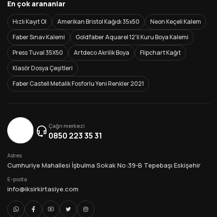
En çok arananlar
Hızlı Kayıt Ol
Amerikan Bristol Kağıdı 35x50
Neon Keçeli Kalem
Faber Sınav Kalemi
Goldfaber Aquarel 12'li Kuru Boya Kalemi
Press Tuval 35X50
Artdeco Akrilik Boya
Flipchart Kağıt
Klasör Dosya Çeşitleri
Faber Castell Metalik Fosforlu Yeni Renkler 2021
Çağrı merkezi
0850 223 35 31
Adres
Cumhuriye Mahallesi İşbulma Sokak No:39-B Tepebaşı Eskişehir
E-posta
info@iksirkirtasiye.com