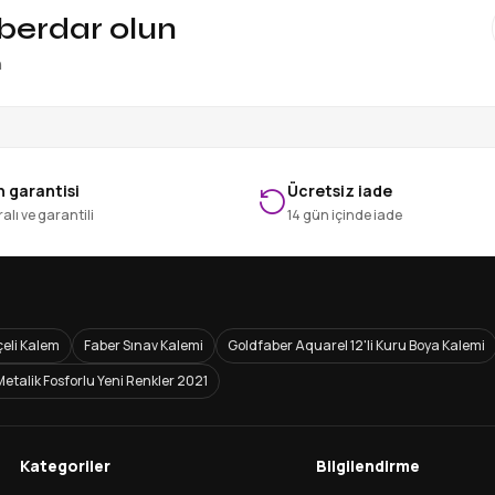
aberdar olun
n
 garantisi
Ücretsiz iade
alı ve garantili
14 gün içinde iade
eli Kalem
Faber Sınav Kalemi
Goldfaber Aquarel 12'li Kuru Boya Kalemi
Metalik Fosforlu Yeni Renkler 2021
Kategoriler
Bilgilendirme