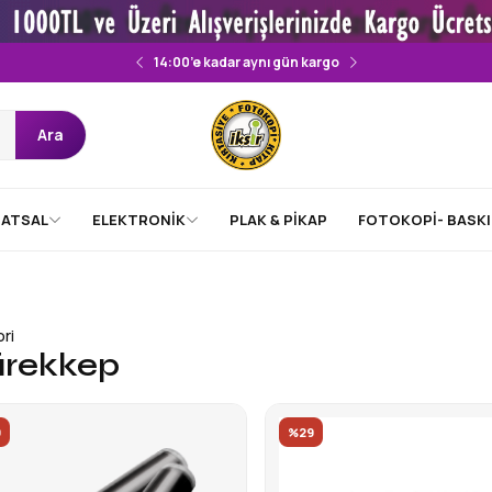
14:00’e kadar aynı gün kargo
Ara
ATSAL
ELEKTRONİK
PLAK & PİKAP
FOTOKOPİ- BASKI
ri
rekkep
9
%29