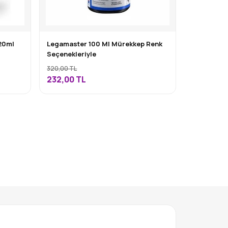
20ml
Legamaster 100 Ml Mürekkep Renk
Seçenekleriyle
320,00 TL
232,00
TL