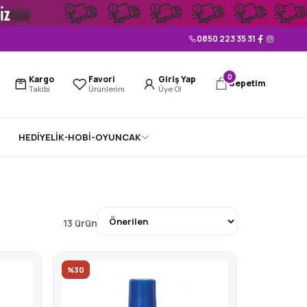
0850 223 35 31
0
Kargo
Favori
Giriş Yap
Sepetim
Takibi
Ürünlerim
Üye Ol
HEDİYELİK-HOBİ-OYUNCAK
Sırala
13 ürün
%30