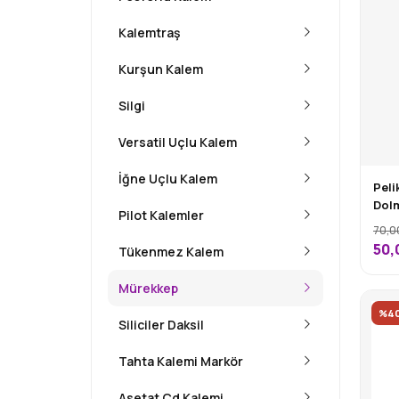
Kalemtraş
Kurşun Kalem
Silgi
Versatil Uçlu Kalem
İğne Uçlu Kalem
Peli
Dol
Pilot Kalemler
70,0
50,
Tükenmez Kalem
Mürekkep
%4
Siliciler Daksil
Tahta Kalemi Markör
Asetat Cd Kalemi