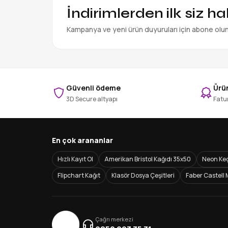
İndirimlerden ilk siz h
Kampanya ve yeni ürün duyuruları için abone olu
Güvenli ödeme
Ürün
3D Secure altyapı
Fatur
En çok arananlar
Hızlı Kayıt Ol
Amerikan Bristol Kağıdı 35x50
Neon Keç
Flipchart Kağıt
Klasör Dosya Çeşitleri
Faber Castell 
Çağrı merkezi