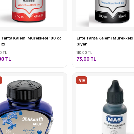
 Tahta Kalemi Mürekkebi 100 cc
Ente Tahta Kalemi Mürekkebi
ızı
Siyah
0 TL
110,00 TL
00
TL
73,00
TL
%16