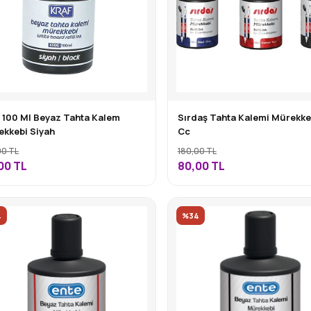
 100 Ml Beyaz Tahta Kalem
Sırdaş Tahta Kalemi Mürekke
kkebi Siyah
Cc
00 TL
180,00 TL
00
TL
80,00
TL
4
%34