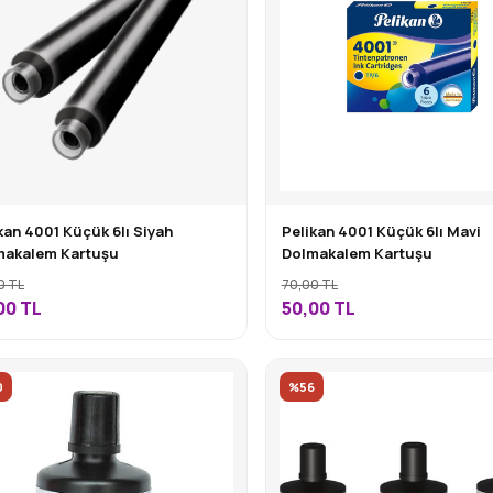
kan 4001 Küçük 6lı Siyah
Pelikan 4001 Küçük 6lı Mavi
makalem Kartuşu
Dolmakalem Kartuşu
0 TL
70,00 TL
00
TL
50,00
TL
0
%56