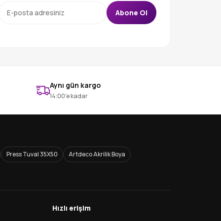
Abone Ol
Aynı gün kargo
14:00’e kadar
Press Tuval 35X50
Artdeco Akrilik Boya
Hızlı erişim