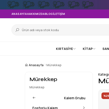
ANASAYFA
HAKKIMIZDA
BLOG
İLETIŞIM
KIRTASİYE
KİTAP
SAN
Anasayfa
Mürekkep
Katego
Mürekkep
Mü
Mürekkep
%2
Kalem Grubu
Fosforlu Kalem