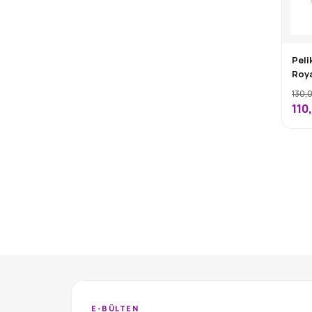
Peli
Roya
130,
110
E-BÜLTEN