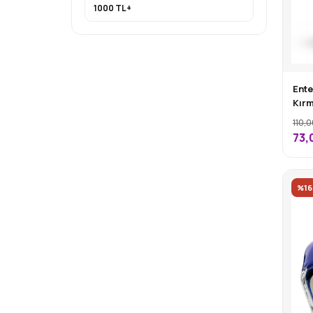
1000 TL+
Ente
Kırm
110,0
73,
%16