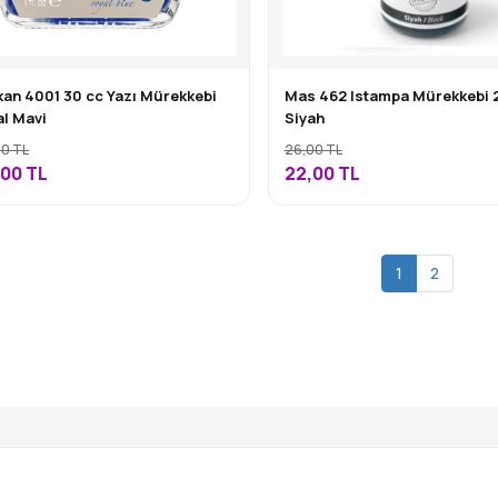
Mas 462 Istampa Mürekkebi 
kan 4001 30 cc Yazı Mürekkebi
Siyah
l Mavi
26,00 TL
00 TL
22,00
TL
,00
TL
1
2