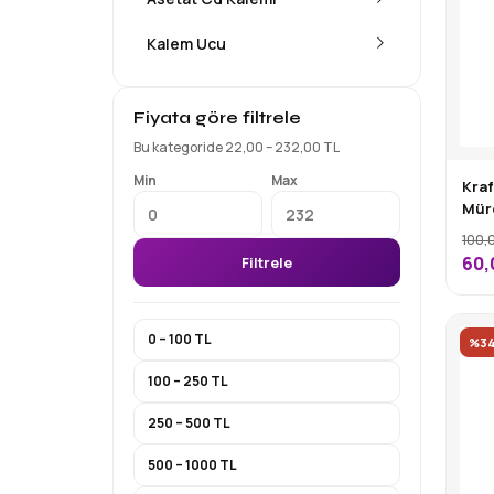
Kalem Ucu
Fiyata göre filtrele
Bu kategoride 22,00 – 232,00 TL
Min
Max
Kraf
Müre
100,
60,
Filtrele
0 – 100 TL
%3
100 – 250 TL
250 – 500 TL
500 – 1000 TL