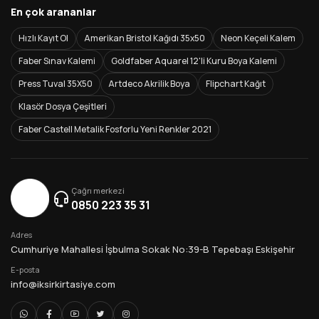
En çok arananlar
Hızlı Kayıt Ol
Amerikan Bristol Kağıdı 35x50
Neon Keçeli Kalem
Faber Sınav Kalemi
Goldfaber Aquarel 12'li Kuru Boya Kalemi
Press Tuval 35X50
Artdeco Akrilik Boya
Flipchart Kağıt
Klasör Dosya Çeşitleri
Faber Castell Metalik Fosforlu Yeni Renkler 2021
Çağrı merkezi
0850 223 35 31
Adres
Cumhuriye Mahallesi İşbulma Sokak No:39-B Tepebaşı Eskişehir
E-posta
info@iksirkirtasiye.com