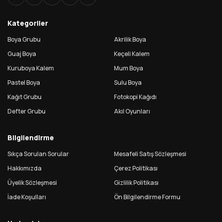
Kategoriler
Boya Grubu
Akrilik Boya
Guaj Boya
Keçeli Kalem
Kuruboya Kalem
Mum Boya
Pastel Boya
Sulu Boya
Kağıt Grubu
Fotokopi Kağıdı
Defter Grubu
Akıl Oyunları
Bilgilendirme
Sıkça Sorulan Sorular
Mesafeli Satış Sözleşmesi
Hakkımızda
Çerez Politikası
Üyelik Sözleşmesi
Gizlilik Politikası
İade Koşulları
Ön Bilgilendirme Formu