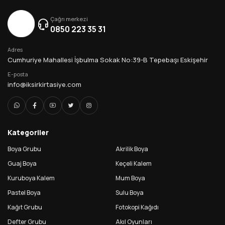
Çağrı merkezi
0850 223 35 31
Adres
Cumhuriye Mahallesi İşbulma Sokak No:39-B Tepebaşı Eskişehir
E-posta
info@iksirkirtasiye.com
Kategoriler
Boya Grubu
Akrilik Boya
Guaj Boya
Keçeli Kalem
Kuruboya Kalem
Mum Boya
Pastel Boya
Sulu Boya