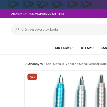
ANASAYFA
HAKKIMIZDA
BLOG
İLETIŞIM
KIRTASİYE
KİTAP
SAN
Anasayfa
Adel Metalik Blackline Metal Versatil Ka
%29