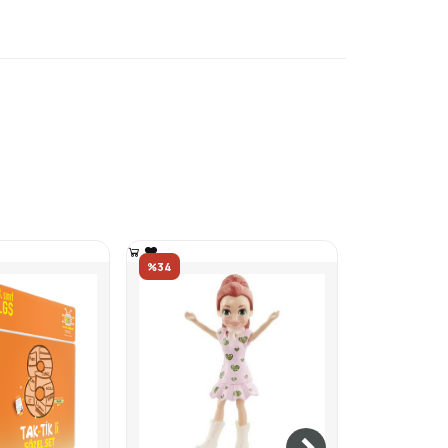
%34
%15