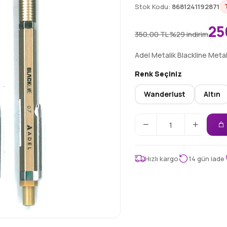
Stok Kodu:
8681241192871
25
350,00 TL
%29 indirim
Adel Metalik Blackline Meta
Renk Seçiniz
Wanderlust
Altın
Hızlı kargo
14 gün iade