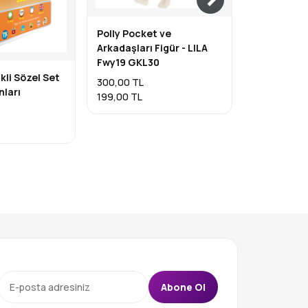
Polly Pocket ve
Mercedes 
Arkadaşları Figür - LILA
Hot Wheel
Fwy19 GKL30
1.000,00 TL
ikli Sözel Set
300,00 TL
850,00 TL
nları
199,00 TL
Abone Ol