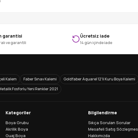
n
 garantisi
Ücretsiz iade
alı ve garantili
14 gün içinde iade
eli Kalem
Faber Sınav Kalemi
Goldfaber Aquarel 12'li Kuru Boya Kalemi
Metalik Fosforlu Yeni Renkler 2021
Kategoriler
Bilgilendirme
Boya Grubu
Sıkça Sorulan Sorular
Akrilik Boya
Mesafeli Satış Sözleşmes
Guaj Boya
Hakkımızda