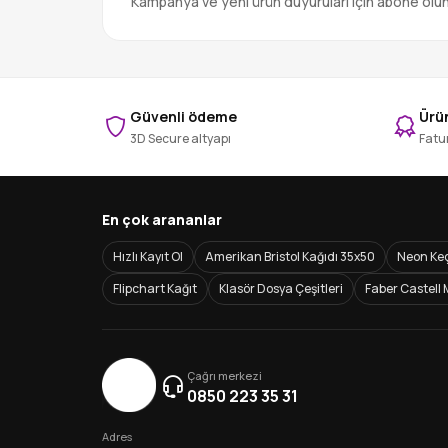
Kampanya ve yeni ürün duyuruları için abone olu
Güvenli ödeme
Ürün
3D Secure altyapı
Fatur
En çok arananlar
Hızlı Kayıt Ol
Amerikan Bristol Kağıdı 35x50
Neon Keç
Flipchart Kağıt
Klasör Dosya Çeşitleri
Faber Castell 
Çağrı merkezi
0850 223 35 31
Adres