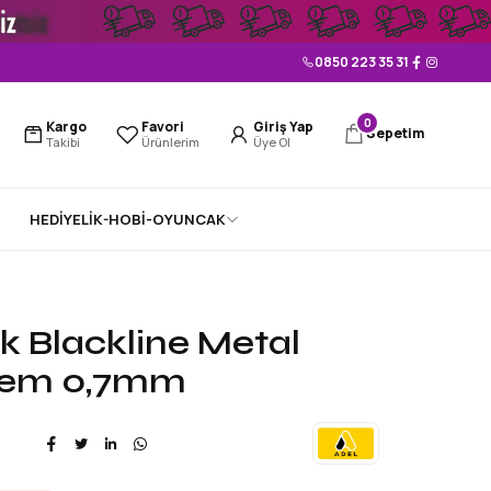
0850 223 35 31
0
Kargo
Favori
Giriş Yap
Sepetim
Takibi
Ürünlerim
Üye Ol
HEDİYELİK-HOBİ-OYUNCAK
k Blackline Metal
alem 0,7mm