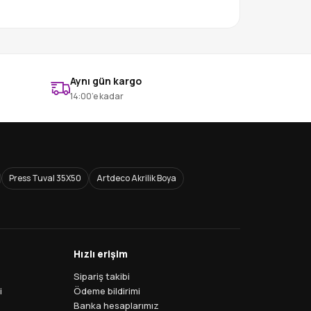
Aynı gün kargo
14:00’e kadar
Press Tuval 35X50
Artdeco Akrilik Boya
Hızlı erişim
Sipariş takibi
i
Ödeme bildirimi
Banka hesaplarımız