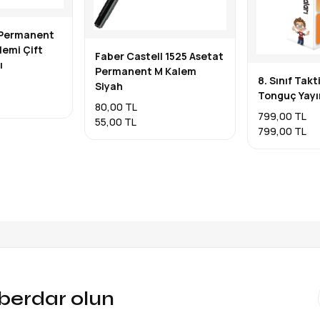
 Permanent
lemi Çift
Faber Castell 1525 Asetat
ı
Permanent M Kalem
8. Sınıf Takt
Siyah
Tonguç Yayı
80,00 TL
799,00 TL
55,00 TL
799,00 TL
aberdar olun