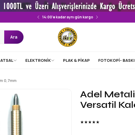
14:00’e kadar aynı gün kargo
Ara
ATSAL
ELEKTRONİK
PLAK & PİKAP
FOTOKOPİ- BASKI
lem 0,7mm
Adel Metali
Versatil K
★★★★★