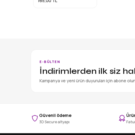
165,00 TL
E-BÜLTEN
İndirimlerden ilk siz h
Kampanya ve yeni ürün duyuruları için abone olu
Güvenli ödeme
Ürün
3D Secure altyapı
Fatur