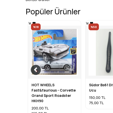
Popüler Ürünler
%18
%50
HOT WHEELS
Südor Bs61 Di
Fast&faurious - Corvette
Ucu
Grand Sport Roadster
150,00 TL
HKH90
75,00 TL
200,00 TL