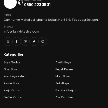
0850 223 35 31
Adres
Cumhuriye Mahallesi İşbulma Sokak No:39-B Tepebaşı Eskişehir
E-posta
info@iksirkirtasiye.com
Kategoriler
Boya Grubu
Akrilik Boya
Guaj Boya
Keçeli Kalem
Kuruboya Kalem
Mum Boya
Pastel Boya
Sulu Boya
Kağıt Grubu
Fotokopi Kağıdı
Defter Grubu
Akıl Oyunları