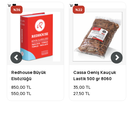
%36
%22
Redhouse Büyük
Cassa Geniş Kauçuk
Elsözlüğü
Lastik 500 gr 8060
850,00 TL
35,00 TL
550,00 TL
27,50 TL