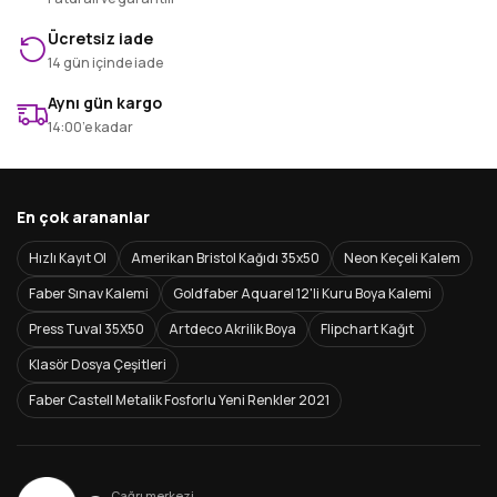
Ücretsiz iade
14 gün içinde iade
Aynı gün kargo
14:00’e kadar
En çok arananlar
Hızlı Kayıt Ol
Amerikan Bristol Kağıdı 35x50
Neon Keçeli Kalem
Faber Sınav Kalemi
Goldfaber Aquarel 12'li Kuru Boya Kalemi
Press Tuval 35X50
Artdeco Akrilik Boya
Flipchart Kağıt
Klasör Dosya Çeşitleri
Faber Castell Metalik Fosforlu Yeni Renkler 2021
Çağrı merkezi