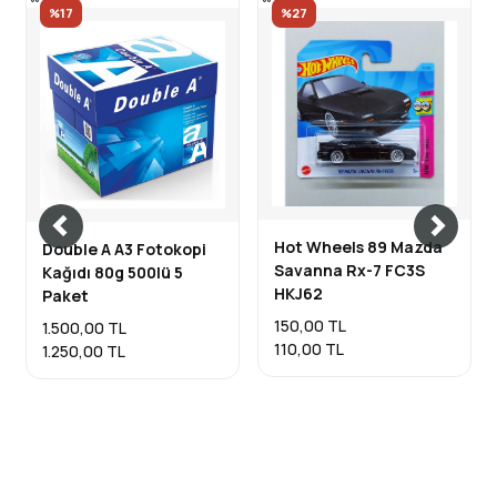
%17
%27
Hot Wheels 89 Mazda
Double A A3 Fotokopi
Savanna Rx-7 FC3S
Kağıdı 80g 500lü 5
HKJ62
Paket
150,00 TL
1.500,00 TL
110,00 TL
1.250,00 TL