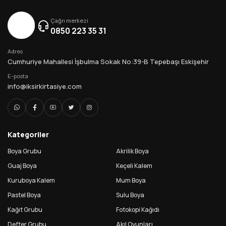
Çağrı merkezi
0850 223 35 31
Adres
Cumhuriye Mahallesi İşbulma Sokak No:39-B Tepebaşı Eskişehir
E-posta
info@iksirkirtasiye.com
Kategoriler
Boya Grubu
Akrilik Boya
Guaj Boya
Keçeli Kalem
Kuruboya Kalem
Mum Boya
Pastel Boya
Sulu Boya
Kağıt Grubu
Fotokopi Kağıdı
Defter Grubu
Akıl Oyunları