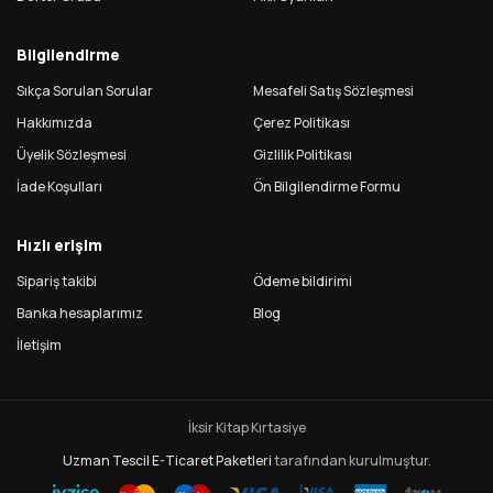
Bilgilendirme
Sıkça Sorulan Sorular
Mesafeli Satış Sözleşmesi
Hakkımızda
Çerez Politikası
Üyelik Sözleşmesi
Gizlilik Politikası
İade Koşulları
Ön Bilgilendirme Formu
Hızlı erişim
Sipariş takibi
Ödeme bildirimi
Banka hesaplarımız
Blog
İletişim
İksir Kitap Kırtasiye
Uzman Tescil
E-Ticaret Paketleri
tarafından kurulmuştur.