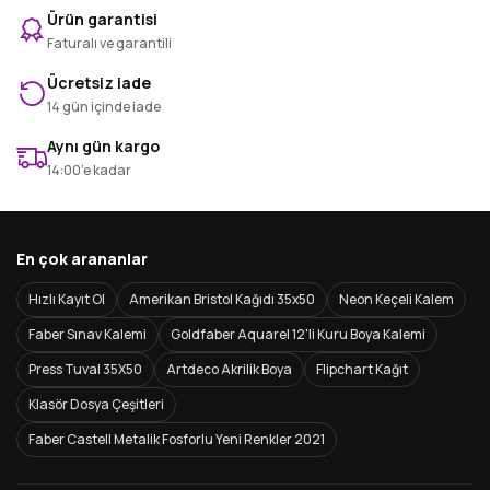
Ürün garantisi
Faturalı ve garantili
Ücretsiz iade
14 gün içinde iade
Aynı gün kargo
14:00’e kadar
En çok arananlar
Hızlı Kayıt Ol
Amerikan Bristol Kağıdı 35x50
Neon Keçeli Kalem
Faber Sınav Kalemi
Goldfaber Aquarel 12'li Kuru Boya Kalemi
Press Tuval 35X50
Artdeco Akrilik Boya
Flipchart Kağıt
Klasör Dosya Çeşitleri
Faber Castell Metalik Fosforlu Yeni Renkler 2021