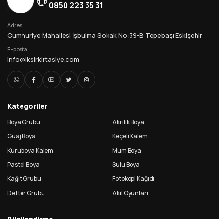
0850 223 35 31
Adres
Cumhuriye Mahallesi İşbulma Sokak No:39-B Tepebaşı Eskişehir
E-posta
info@iksirkirtasiye.com
Kategoriler
Boya Grubu
Akrilik Boya
Guaj Boya
Keçeli Kalem
Kuruboya Kalem
Mum Boya
Pastel Boya
Sulu Boya
Kağıt Grubu
Fotokopi Kağıdı
Defter Grubu
Akıl Oyunları
Bilgilendirme