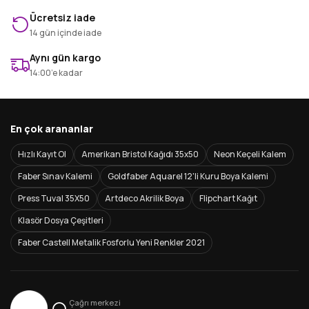
Ücretsiz iade
14 gün içinde iade
Aynı gün kargo
14:00’e kadar
En çok arananlar
Hızlı Kayıt Ol
Amerikan Bristol Kağıdı 35x50
Neon Keçeli Kalem
Faber Sınav Kalemi
Goldfaber Aquarel 12'li Kuru Boya Kalemi
Press Tuval 35X50
Artdeco Akrilik Boya
Flipchart Kağıt
Klasör Dosya Çeşitleri
Faber Castell Metalik Fosforlu Yeni Renkler 2021
Çağrı merkezi