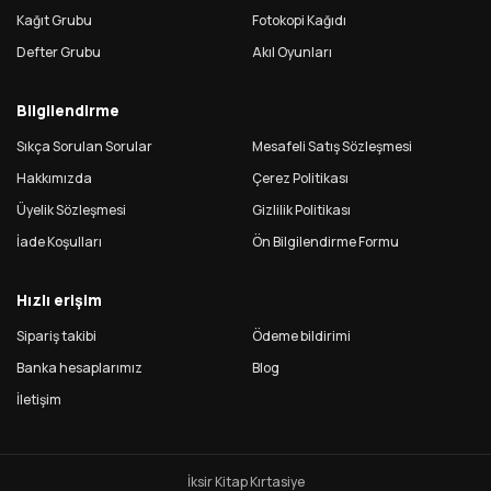
Kağıt Grubu
Fotokopi Kağıdı
Defter Grubu
Akıl Oyunları
Bilgilendirme
Sıkça Sorulan Sorular
Mesafeli Satış Sözleşmesi
Hakkımızda
Çerez Politikası
Üyelik Sözleşmesi
Gizlilik Politikası
İade Koşulları
Ön Bilgilendirme Formu
Hızlı erişim
Sipariş takibi
Ödeme bildirimi
Banka hesaplarımız
Blog
İletişim
İksir Kitap Kırtasiye