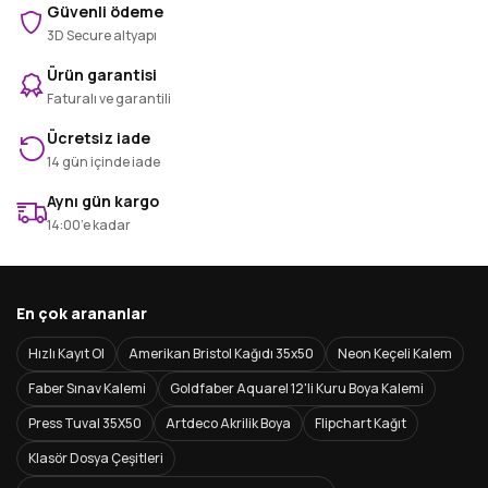
Güvenli ödeme
3D Secure altyapı
Ürün garantisi
Faturalı ve garantili
Ücretsiz iade
14 gün içinde iade
Aynı gün kargo
14:00’e kadar
En çok arananlar
Hızlı Kayıt Ol
Amerikan Bristol Kağıdı 35x50
Neon Keçeli Kalem
Faber Sınav Kalemi
Goldfaber Aquarel 12'li Kuru Boya Kalemi
Press Tuval 35X50
Artdeco Akrilik Boya
Flipchart Kağıt
Klasör Dosya Çeşitleri