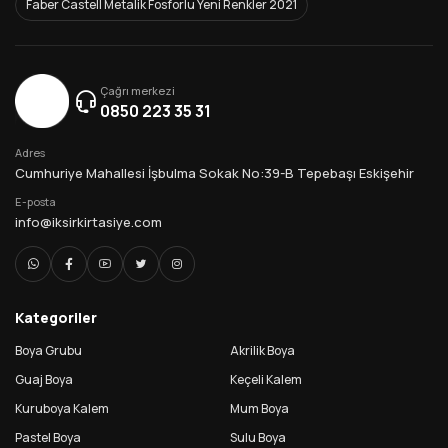
Faber Castell Metalik Fosforlu Yeni Renkler 2021
Çağrı merkezi
0850 223 35 31
Adres
Cumhuriye Mahallesi İşbulma Sokak No:39-B Tepebaşı Eskişehir
E-posta
info@iksirkirtasiye.com
Kategoriler
Boya Grubu
Akrilik Boya
Guaj Boya
Keçeli Kalem
Kuruboya Kalem
Mum Boya
Pastel Boya
Sulu Boya