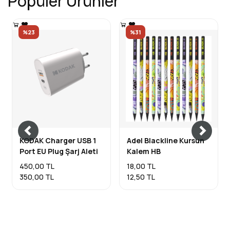
Popüler Ürünler
%23
%31
KODAK Charger USB 1
Adel Blackline Kursun
Port EU Plug Şarj Aleti
Kalem HB
450,00 TL
18,00 TL
350,00 TL
12,50 TL