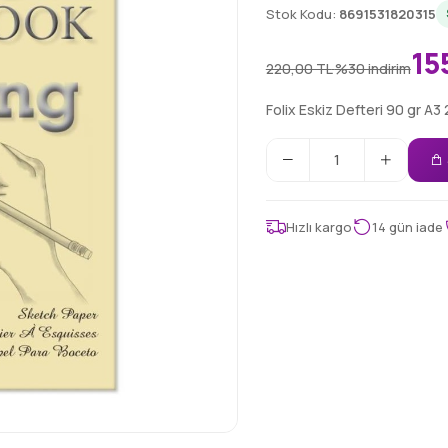
Stok Kodu:
8691531820315
15
220,00 TL
%30 indirim
Folix Eskiz Defteri 90 gr A3
Hızlı kargo
14 gün iade