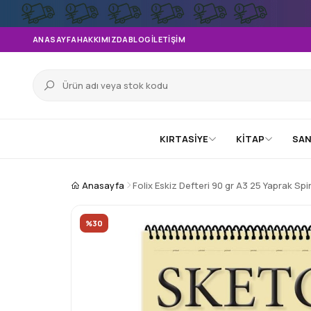
ANASAYFA
HAKKIMIZDA
BLOG
İLETIŞIM
KIRTASİYE
KİTAP
SAN
Anasayfa
Folix Eskiz Defteri 90 gr A3 25 Yaprak Spi
%30