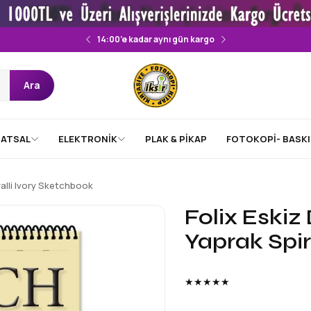
14:00’e kadar aynı gün kargo
Ara
ATSAL
ELEKTRONİK
PLAK & PİKAP
FOTOKOPİ- BASKI
ralli Ivory Sketchbook
Folix Eskiz 
Yaprak Spir
★★★★★