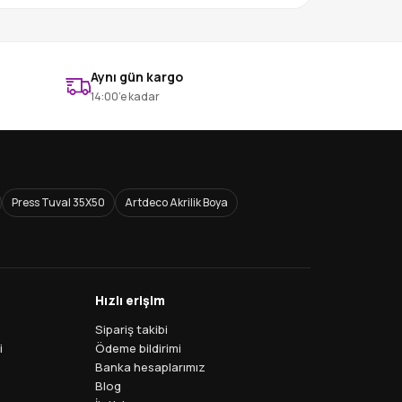
Aynı gün kargo
14:00’e kadar
Press Tuval 35X50
Artdeco Akrilik Boya
Hızlı erişim
Sipariş takibi
i
Ödeme bildirimi
Banka hesaplarımız
Blog