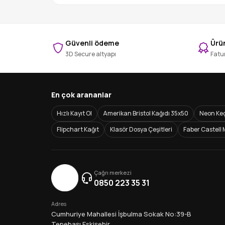
Güvenli ödeme
Ürün
3D Secure altyapı
Fatur
En çok arananlar
Hızlı Kayıt Ol
Amerikan Bristol Kağıdı 35x50
Neon Keç
Flipchart Kağıt
Klasör Dosya Çeşitleri
Faber Castell 
Çağrı merkezi
0850 223 35 31
Adres
Cumhuriye Mahallesi İşbulma Sokak No:39-B
Tepebaşı Eskişehir