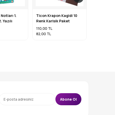
ı Notları 1.
Ticon Krapon Kagidi 10
Hot Wheels
. Yazılı
Renk Karisik Paket
Etrophy
110,00 TL
200,00 TL
82,00 TL
165,00 TL
Abone Ol