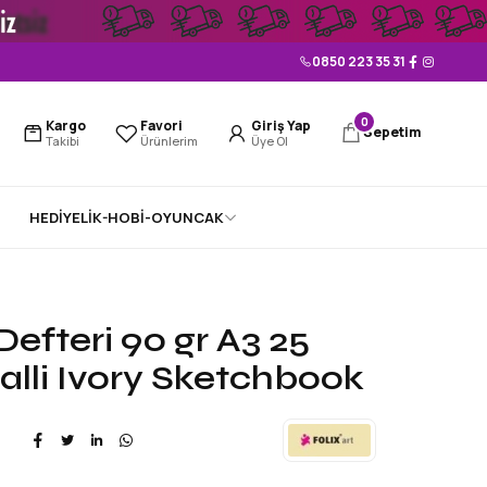
0850 223 35 31
0
Kargo
Favori
Giriş Yap
Sepetim
Takibi
Ürünlerim
Üye Ol
HEDİYELİK-HOBİ-OYUNCAK
Defteri 90 gr A3 25
alli Ivory Sketchbook