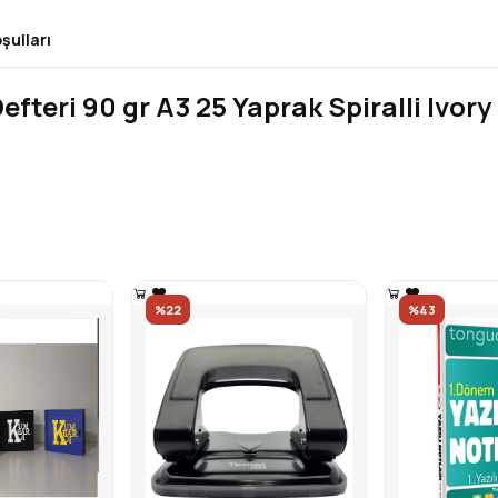
şulları
Defteri 90 gr A3 25 Yaprak Spiralli Ivo
%22
%43