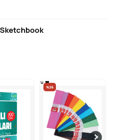
ry Sketchbook
%26
%18