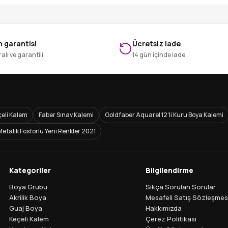
 garantisi
Ücretsiz iade
alı ve garantili
14 gün içinde iade
eli Kalem
Faber Sınav Kalemi
Goldfaber Aquarel 12'li Kuru Boya Kalemi
Metalik Fosforlu Yeni Renkler 2021
Kategoriler
Bilgilendirme
Boya Grubu
Sıkça Sorulan Sorular
Akrilik Boya
Mesafeli Satış Sözleşmes
Guaj Boya
Hakkımızda
Keçeli Kalem
Çerez Politikası