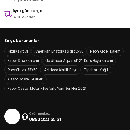
14 gün içinde iade
Aynı gün kargo
14:00’e kadar
En çok arananlar
Hızlı Kayıt Ol
Amerikan Bristol Kağıdı 35x50
Neon Keçeli Kalem
Faber Sınav Kalemi
Goldfaber Aquarel 12'li Kuru Boya Kalemi
Press Tuval 35X50
Artdeco Akrilik Boya
Flipchart Kağıt
Klasör Dosya Çeşitleri
Faber Castell Metalik Fosforlu Yeni Renkler 2021
Çağrı merkezi
0850 223 35 31