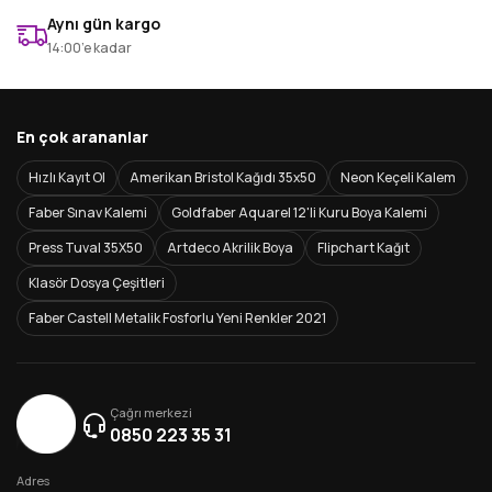
Aynı gün kargo
14:00’e kadar
En çok arananlar
Hızlı Kayıt Ol
Amerikan Bristol Kağıdı 35x50
Neon Keçeli Kalem
Faber Sınav Kalemi
Goldfaber Aquarel 12'li Kuru Boya Kalemi
Press Tuval 35X50
Artdeco Akrilik Boya
Flipchart Kağıt
Klasör Dosya Çeşitleri
Faber Castell Metalik Fosforlu Yeni Renkler 2021
Çağrı merkezi
0850 223 35 31
Adres