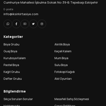
Cumhuriye Mahallesi İşbulma Sokak No:39-B Tepebaşı Eskişehir
E-posta
info@iksirkirtasiye.com
Kategoriler
Boya Grubu
Akrilik Boya
Guaj Boya
Keçeli Kalem
Kuruboya Kalem
Mum Boya
Pastel Boya
Sulu Boya
Kağıt Grubu
Fotokopi Kağıdı
Defter Grubu
Akıl Oyunları
Bilgilendirme
Sıkça Sorulan Sorular
Mesafeli Satış Sözleşmesi
Hakkımızda
Çerez Politikası