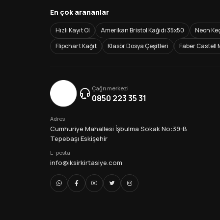
En çok arananlar
Hızlı Kayıt Ol
Amerikan Bristol Kağıdı 35x50
Neon Keç
Flipchart Kağıt
Klasör Dosya Çeşitleri
Faber Castell 
Çağrı merkezi
0850 223 35 31
Adres
Cumhuriye Mahallesi İşbulma Sokak No:39-B
Tepebaşı Eskişehir
E-posta
info@iksirkirtasiye.com