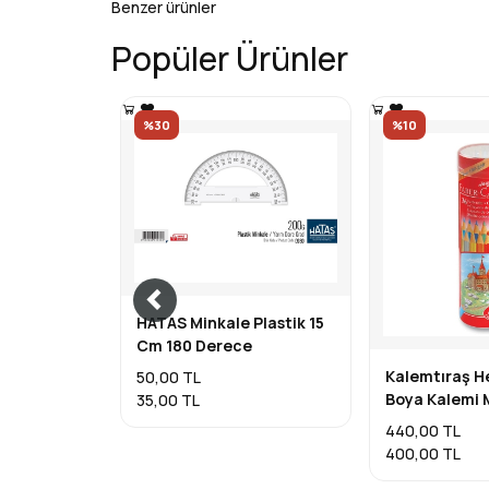
Benzer ürünler
Popüler Ürünler
%30
%10
HATAS Minkale Plastik 15
Cm 180 Derece
Kalemtıraş He
50,00 TL
Boya Kalemi 
35,00 TL
440,00 TL
400,00 TL