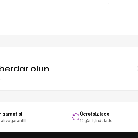
aberdar olun
n
 garantisi
Ücretsiz iade
alı ve garantili
14 gün içinde iade