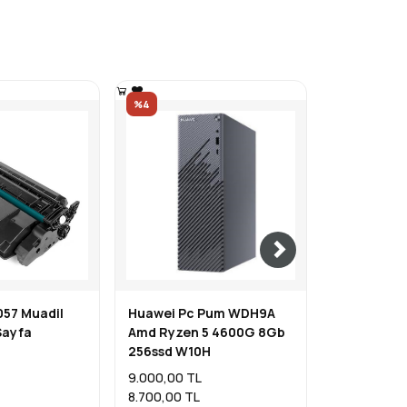
%4
57 Muadil
Huawei Pc Pum WDH9A
Hot Wheel
Sayfa
Amd Ryzen 5 4600G 8Gb
Arkham Kni
256ssd W10H
HTD85
9.000,00 TL
200,00 TL
8.700,00 TL
200,00 TL