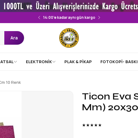
14:00’e kadar aynı gün kargo
Ara
ATSAL
ELEKTRONİK
PLAK & PİKAP
FOTOKOPİ- BASKI
 Cm 10 Renk
Ticon Eva S
Mm) 20x30
★★★★★