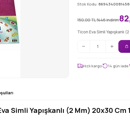
Stok Kodu:
8694340081458
82
150,00 TL
%46 indirim
Ticon Eva Simli Yapışkanlı 
Hızlı kargo
14 gün iade
şulları
Eva Simli Yapışkanlı (2 Mm) 20x30 Cm 