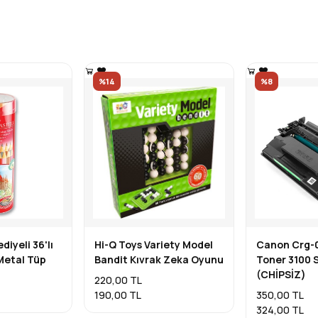
%14
%8
diyeli 36'lı
Hi-Q Toys Variety Model
Canon Crg-0
Metal Tüp
Bandit Kıvrak Zeka Oyunu
Toner 3100 
(CHİPSİZ)
220,00 TL
190,00 TL
350,00 TL
324,00 TL