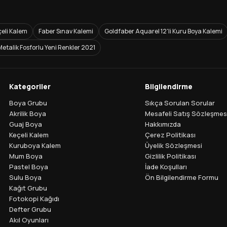
eli Kalem
Faber Sınav Kalemi
Goldfaber Aquarel 12'li Kuru Boya Kalemi
Metalik Fosforlu Yeni Renkler 2021
Kategoriler
Bilgilendirme
Boya Grubu
Sıkça Sorulan Sorular
Akrilik Boya
Mesafeli Satış Sözleşmes
Guaj Boya
Hakkımızda
Keçeli Kalem
Çerez Politikası
Kuruboya Kalem
Üyelik Sözleşmesi
Mum Boya
Gizlilik Politikası
Pastel Boya
İade Koşulları
Sulu Boya
Ön Bilgilendirme Formu
Kağıt Grubu
Fotokopi Kağıdı
Defter Grubu
Akıl Oyunları