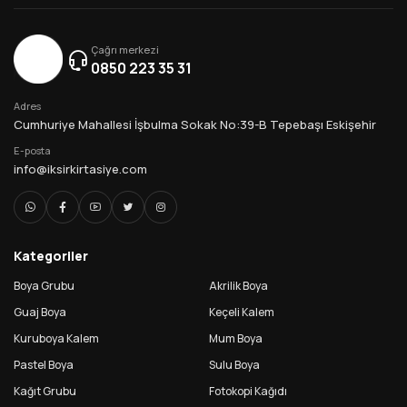
Çağrı merkezi
0850 223 35 31
Adres
Cumhuriye Mahallesi İşbulma Sokak No:39-B Tepebaşı Eskişehir
E-posta
info@iksirkirtasiye.com
Kategoriler
Boya Grubu
Akrilik Boya
Guaj Boya
Keçeli Kalem
Kuruboya Kalem
Mum Boya
Pastel Boya
Sulu Boya
Kağıt Grubu
Fotokopi Kağıdı