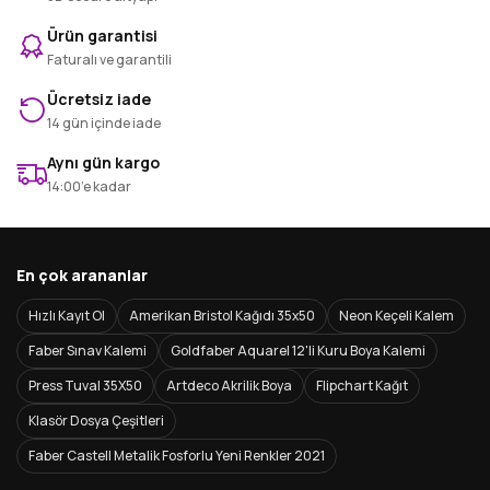
Ürün garantisi
Faturalı ve garantili
Ücretsiz iade
14 gün içinde iade
Aynı gün kargo
14:00’e kadar
En çok arananlar
Hızlı Kayıt Ol
Amerikan Bristol Kağıdı 35x50
Neon Keçeli Kalem
Faber Sınav Kalemi
Goldfaber Aquarel 12'li Kuru Boya Kalemi
Press Tuval 35X50
Artdeco Akrilik Boya
Flipchart Kağıt
Klasör Dosya Çeşitleri
Faber Castell Metalik Fosforlu Yeni Renkler 2021