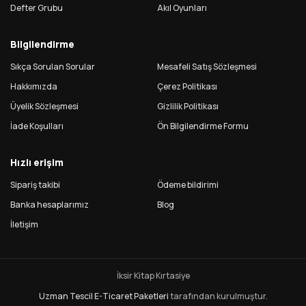
Defter Grubu
Akıl Oyunları
Bilgilendirme
Sıkça Sorulan Sorular
Mesafeli Satış Sözleşmesi
Hakkımızda
Çerez Politikası
Üyelik Sözleşmesi
Gizlilik Politikası
İade Koşulları
Ön Bilgilendirme Formu
Hızlı erişim
Sipariş takibi
Ödeme bildirimi
Banka hesaplarımız
Blog
İletişim
İksir Kitap Kırtasiye
Uzman Tescil
E-Ticaret Paketleri
tarafından kurulmuştur.