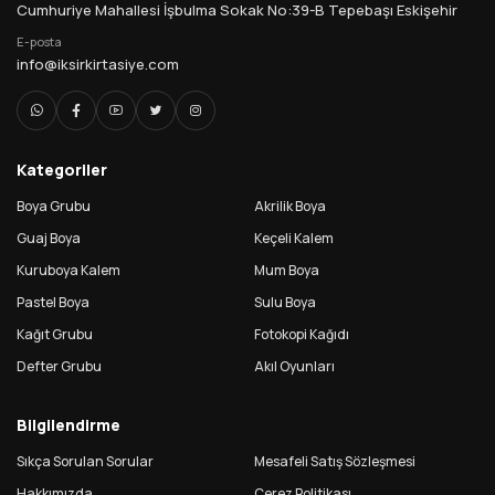
Cumhuriye Mahallesi İşbulma Sokak No:39-B Tepebaşı Eskişehir
E-posta
info@iksirkirtasiye.com
Kategoriler
Boya Grubu
Akrilik Boya
Guaj Boya
Keçeli Kalem
Kuruboya Kalem
Mum Boya
Pastel Boya
Sulu Boya
Kağıt Grubu
Fotokopi Kağıdı
Defter Grubu
Akıl Oyunları
Bilgilendirme
Sıkça Sorulan Sorular
Mesafeli Satış Sözleşmesi
Hakkımızda
Çerez Politikası