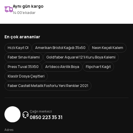
Aynı gün kargo
14:00’e kadar
En çok arananlar
Hızlı Kayıt Ol
Amerikan Bristol Kağıdı 35x50
Neon Keçeli Kalem
Faber Sınav Kalemi
Goldfaber Aquarel 12'li Kuru Boya Kalemi
Press Tuval 35X50
Artdeco Akrilik Boya
Flipchart Kağıt
Klasör Dosya Çeşitleri
Faber Castell Metalik Fosforlu Yeni Renkler 2021
Çağrı merkezi
0850 223 35 31
Adres